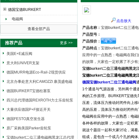
德国宝德BURKERT
电磁阀
点击放大
上海申思特自动化设备有限公司
产品名称：
宝德burkert二位三
查看全部产品
产品型号：
产品报价：
推荐产品
更多 >>
产品特点：
宝德burkert二位
美国E+E减压阀
应用中的一点熟悉：电磁阀在我们
的故障，大家也一定积累了不少有
意大利UNIVER支架
宝德burkert二位三通电磁阀黑龙
德国MURR电源Eco-Rail-2现货供应
宝德burkert二位三通电磁阀黑龙
北京办事处意大利CAMOZZI 康茂盛电磁
德国宝德burkert二位三通电磁阀
1个通道与气源连接，另外两个通
阀
德国BURKERT宝德柱塞泵
构的工作原理。BURKERT宝
四川总代理德国REXROTH力士乐齿轮泵
压差，流体压力推动封闭件向上移
大量供应德国P+F接近开关
高的压差，流体压力推动封闭件向
电磁阀在应用中的一点熟悉：电磁
德国FESTO真空发生器
各种各样的故障，大家也一定积累
原厂采购美国Parker齿轮泵
就这个题目一起和大家讨论，渴看
组成，是包含一个或几个孔的阀体
宝德burkert二位三通电磁阀黑龙江总代理