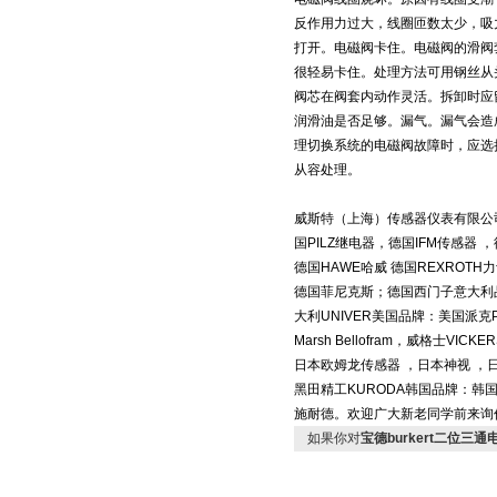
反作用力过大，线圈匝数太少，吸力
打开。电磁阀卡住。电磁阀的滑阀
很轻易卡住。处理方法可用钢丝从
阀芯在阀套内动作灵活。拆卸时应
润滑油是否足够。漏气。漏气会造
理切换系统的电磁阀故障时，应选
从容处理。
威斯特
（上海）传感器仪表有限公司
国PILZ继电器，德国IFM传感器 
德国HAWE哈威 德国REXROTH力
德国菲尼克斯；德国西门子意大利品
大利UNIVER美国品牌：美国派克P
Marsh Bellofram，威格士
日本欧姆龙传感器 ，日本神视 ，日
黑田精工KURODA韩国品牌：韩国Y
施耐德。欢迎广大新老同学前来询
如果你对
宝德burkert二位三