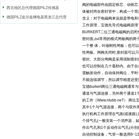
阀的电磁部件由固定铁芯、动铁芯
西北地区总代理德国PILZ传感器
体被封闭在密封管中，构成一个简
德国PILZ皮尔兹继电器黑龙江总代理
含义：对于电磁阀来说就是带电和
工作原理，宝德先导式电磁阀原理
BURKERT二位三通电磁阀的
密封面,zui常用的模式闸板阀的两
一个整 体，叫做刚性闸板；也可以
性闸板。闸阀关闭时,密封面可以
密封。大部分闸阀是采用强制密封的
也可以控制在几十毫秒内。由于自
需触发动作，自动保持阀位，平时
不能连续调节，所以调节精度还受
宝德burkert两位三通电磁阀
通道与气源连接，另外两个通道1
的工作［Www.nIubb.neT
其中1个与气源连接，两个与双作
执行机构工作原理在气路(或液路)上
个排气孔(一般安装一个消声器，如果
作出气孔和1个反动作出气孔(分别
自动控制设备，气管一般选用8~1