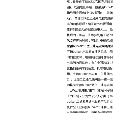
惠，质量也不错)或其它国产品牌等
圈)。线圈电压等级一般采用DC2
指线圈没通电时气路是通的。 常
动”。 常开型两位三通单电控电磁
磁阀动作原理：给正动作线圈通电
维持到给反动作线圈通电为止。 
接通的，将会一直维持到给正动作
PLC程序的时候，可以让电磁阀线
宝德burkert二位三通电磁阀黑龙
宝德burkert电磁阀在液路系
同的位置时，电磁阀的通路也就不同。
电磁阀的通路数，有几个通路口，该
置指的是阀芯的位置。阀芯在线圈
用。宝德burkert电磁阀二位
口； 比如二位通电磁阀是一进一出
动换向宝德burkert两位三通电
（wWw.NIUBB.NET］国
上的区别又分为六个分支小类（直
burkert二通和三通电磁阀产品
夏罗登工业科技burkert二通
电磁阀线圈烧坏。原因有线圈受潮