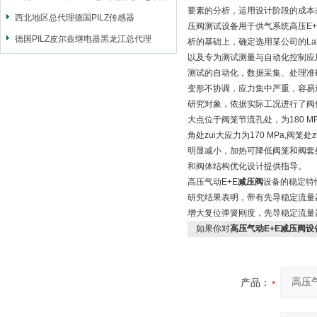
要素的分析，运用设计阶段的成本
西北地区总代理德国PILZ传感器
压阀测试设备用于供气系统高压E+
德国PILZ皮尔兹继电器黑龙江总代理
析的基础上，确定选用某公司的L
以及专为测试测量与自动化控制应
测试的自动化，数据采集、处理准
变形不协调，应力集中严重，容易造
研究对象，依据实际工况进行了阀
大点位于阀笼节流孔处，为180 M
角处zui大应力为170 MPa,阀笼
明显减小，加热可降低阀笼和阀套
和阀体结构优化设计提供指导。
高压气动E+E
减压阀
设备的稳定特
研究结果表明，带有先导稳定流量
增大复位弹簧刚度，先导稳定流量
如果你对
高压气动E+E减压阀
产品：