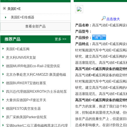
美国E+E
美国E+E传感器
点击放大
上海申思特自动化设备有限公司
产品名称：
高压气动E+E减压阀
查看全部产品
产品型号：
产品报价：
推荐产品
更多 >>
产品特点：
高压气动E+E减压阀
美国E+E减压阀
针对氢能源汽车中气动E+E减压阀
研究。建立高压气动E+E减压阀的
意大利UNIVER支架
器活塞阻尼孔、高压气动E+E减
德国MURR电源Eco-Rail-2现货供应
高压气动E+E减压阀设备的稳定特
北京办事处意大利CAMOZZI 康茂盛电磁
高压气动
E+E
减压阀设备的稳定特
针对氢能源汽车中气动E+E减压阀
阀
德国BURKERT宝德柱塞泵
研究。建立高压气动E+E减压阀的
四川总代理德国REXROTH力士乐齿轮泵
器活塞阻尼孔、高压气动E+E减
大量供应德国P+F接近开关
高压气动E+E减压阀设备的稳定特
生产力的发展，推进了我们这个时
德国FESTO真空发生器
润，控制成本就显得尤为关键。但
原厂采购美国Parker齿轮泵
放在产品的批量生产上，但是据目
总成本影响极大。在设计阶段之后
宝德burkert二位三通电磁阀黑龙江总代理