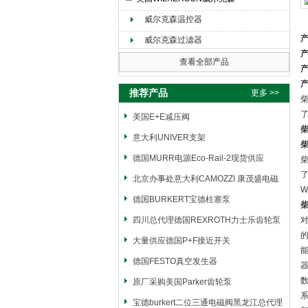
威尔克森温控器
上海申思特自动化设备有限公司
威尔克森过滤器
查看全部产品
推荐产品
更多 >>
柴
美国E+E减压阀
柴
意大利UNIVER支架
柴
德国MURR电源Eco-Rail-2现货供应
柴
北京办事处意大利CAMOZZI 康茂盛电磁
W
阀
德国BURKERT宝德柱塞泵
柴
四川总代理德国REXROTH力士乐齿轮泵
的
大量供应德国P+F接近开关
德国FESTO真空发生器
原厂采购美国Parker齿轮泵
系
宝德burkert二位三通电磁阀黑龙江总代理