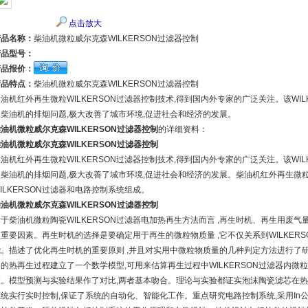
点击放大
产品名称：
柴油机微粒威尔克森WILKERSON过滤器控制
产品型号：
产品报价：
产品特点：
柴油机微粒威尔克森WILKERSON过滤器控制
油机红外再生微粒WILKERSON过滤器控制技术,得到国内外专家的广泛关注。该WIL
了柴油机的排烟问题,极大改善了城市环境,促进社会和经济的发展。
油机微粒威尔克森WILKERSON过滤器控制
的详细资料：
油机微粒威尔克森WILKERSON过滤器控制
油机红外再生微粒WILKERSON过滤器控制技术,得到国内外专家的广泛关注。该WIL
了柴油机的排烟问题,极大改善了城市环境,促进社会和经济的发展。柴油机红外再生微粒W
ILKERSON过滤器和电路控制系统组成。
油机微粒威尔克森WILKERSON过滤器控制
对于柴油机微粒陶瓷WILKERSON过滤器电加热再生方法而言 ,再生时机、再生用废
重要因素。再生时机的选择是要确定用于再生的微粒物质量 ,它不仅关系到WILKERS
能。描述了优化再生时机的重要原则 ,并且对实用中微粒物质量的几种判定方法进行了研究
器的热再生过程建立了一个数学模型,可用来估算再生过程中WILKERSON过滤器内
数。模型预测与实验结果作了对比,两者基本吻合。理论与实验都证实泡沫陶瓷滤芯在热
统实行实时控制,保证了系统的自动化、智能化工作。重点研究电路控制系统,采用In公司