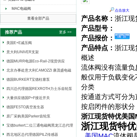
MAC电磁阀
点击放大
产品名称：
浙江现
上海申思特自动化设备有限公司
查看全部产品
产品型号：
推荐产品
更多 >>
产品报价：
美国E+E减压阀
产品特点：
浙江现
意大利UNIVER支架
概述
德国MURR电源Eco-Rail-2现货供应
流体阀没有流量负
北京办事处意大利CAMOZZI 康茂盛电磁
般仅用于负载变化
阀
德国BURKERT宝德柱塞泵
分类
四川总代理德国REXROTH力士乐齿轮泵
按通道方式可分为
大量供应德国P+F接近开关
按启闭件的形状分
德国FESTO真空发生器
浙江现货特优美国
原厂采购美国Parker齿轮泵
浙江现货特优
宝德burkert二位三通电磁阀黑龙江总代理
美国MAC
流体阀
西北地区总代理德国PILZ传感器