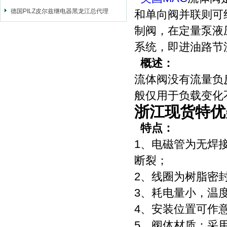
德国PILZ皮尔兹继电器黑龙江总代理
和单向阀并联则可
制阀，在定量泵液
系统，即进油路节
概述：
流体阀没有流量负
般仅用于负载变化
浙江现货特优
特点：
1、电磁管为无焊
断裂；
2、线圈为树脂密
3、耗电量小，温
4、安装位置可作
5、阀体材质：采