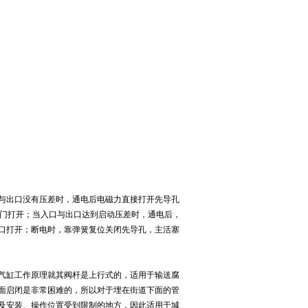
口与出口没有压差时，通电后电磁力直接打开先导孔
提起，阀门打开；当入口与出口达到启动压差时，通电后，
口打开；断电时，靠弹簧复位关闭先导孔，主活塞
气缸工作原理就其阀杆是上行式的，适用于输送腐
面启闭是非常困难的，所以对于埋在街道下面的管
及安装、操作位置受到限制的地方，因此适用于城