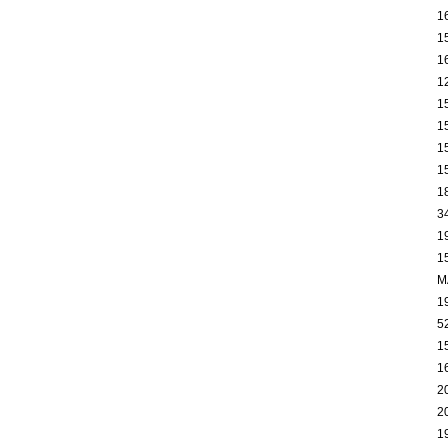
1
1
1
1
1
1
1
1
1
3
1
1
M
1
5
1
1
2
2
1