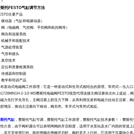
数！
费斯托FESTO气缸调节方法
ESTO主要产品
◇ 驱动器（气缸和电驱动器）
◇ 阀（电磁阀、气控阀、手控阀和机控阀等）
 阀岛和连接系统
◇ 机械手和装配技术
 气源处理装置
 气管和接头
 真空技术
◇ 定位和质量检测系统
 传感器和控制器
 教学和培训产品
分布直动式电磁阀工作原理：它是一种直动式和先导式相结合的原理。常闭式---当入
61728MN1H-2-1/2-MS费斯托电磁阀FESTO现货代理连接主阀活塞依次向上
电磁力先打开先导孔，主阀活塞上腔压力下降，从而利用压差和电磁力拉动主活塞，阀
上腔增压，推动主活塞向下移动，阀关闭。常开式与常闭式相反。
费斯托气缸
，费斯托气缸可调，费斯托气缸工作原理，费斯托气缸技术参数！：费斯托
蚀性介质，由于阀杆露出可以表明闸阀的开启程度，适用于水泵站及水厂内部的管道上
道，是不宜使用它的。暗杆闸阀在闸阀开启时，阀杆是不上行的，它适用于百腐蚀介质