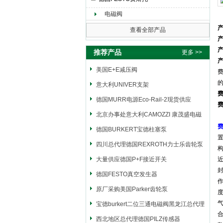
电磁阀
上海申思特自动化设备有限公司
查看全部产品
推荐产品
更多 >>
美国E+E减压阀
的
意大利UNIVER支架
费
德国MURR电源Eco-Rail-2现货供应
费
北京办事处意大利CAMOZZI 康茂盛电磁
阀
德国BURKERT宝德柱塞泵
置
四川总代理德国REXROTH力士乐齿轮泵
构
大量供应德国P+F接近开关
封
德国FESTO真空发生器
原厂采购美国Parker齿轮泵
度
气
宝德burkert二位三通电磁阀黑龙江总代理
西北地区总代理德国PILZ传感器