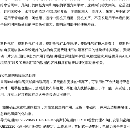
市给水管网中。凡阀门的闸板方向和闸板的平面方向平时，这种阀门称为闸阀。它是管网
小、启闭国较小，水可反向流动;但其结构复杂，闸阀体积大，高度大，笨重，密封面
因，适用于管道的启、闭使用，运行中要么开启足，要么关严、不宜长期用于半启闭状
在半启闭时闸板受到的冲击负荷较大。影响启闭部件的使用寿命。
费斯托气缸，费斯托气缸可调，费斯托气缸工作原理，费斯托气缸技术参数！：费斯托
气缸角度是缸体本身设定好的,缸的角度是费斯托气缸活塞杆里的螺旋槽来实现的。费斯
动叶片分离,因此冲击力作用于挡块,并通过弹性塑料片缓冲,根据要求,可提供具有ATEX认
环境温度"以及"CE标签"等的数据内容只和具有这些认证的驱动器相关。
esto电磁阀故障应急处理
如果当festo电磁阀突然间出现问题，又无配件更换的情况下，可采用如下办法进行应急
一声时，用手按住接头，然后用胶布带缠紧，再把输入线插头拔出，作一触一离试验，如
使用。注意上述过程应在点火开关接通状况进行。
2、如果确认怠速电磁阀损坏，为恢复怠速的作用。应拆下电磁阀，并用合适螺塞堵住
有怠速电磁阀的化油器。
导式电磁阀161728MN1H-2-1/2-MS费斯托电磁阀FESTO现货代理2. 阀门
准GB12220《通用阀门标志》的规定。工作原理：常闭式---通电时，电磁力吸合先