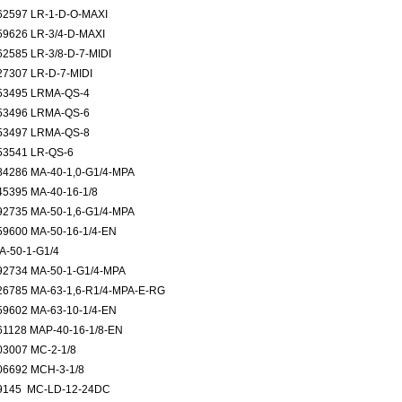
62597 LR-1-D-O-MAXI
59626 LR-3/4-D-MAXI
62585 LR-3/8-D-7-MIDI
27307 LR-D-7-MIDI
53495 LRMA-QS-4
53496 LRMA-QS-6
53497 LRMA-QS-8
53541 LR-QS-6
84286 MA-40-1,0-G1/4-MPA
45395 MA-40-16-1/8
92735 MA-50-1,6-G1/4-MPA
59600 MA-50-16-1/4-EN
A-50-1-G1/4
92734 MA-50-1-G1/4-MPA
26785 MA-63-1,6-R1/4-MPA-E-RG
59602 MA-63-10-1/4-EN
61128 MAP-40-16-1/8-EN
03007 MC-2-1/8
06692 MCH-3-1/8
9145 MC-LD-12-24DC