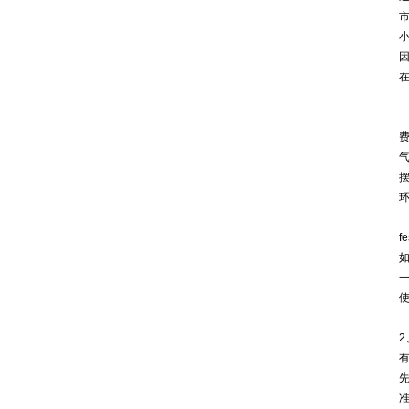
摆
f
先