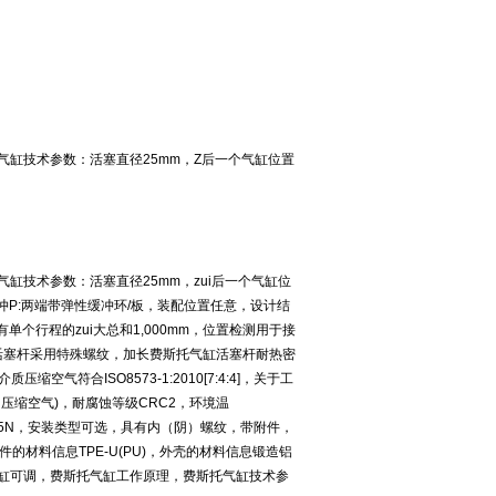
缸技术参数：活塞直径25mm，Z后一个气缸位置
缸技术参数：活塞直径25mm，zui后一个气缸位
87，缓冲P:两端带弹性缓冲环/板，装配位置任意，设计结
个行程的zui大总和1,000mm，位置检测用于接
缸活塞杆采用特殊螺纹，加长费斯托气缸活塞杆耐热密
缩空气符合ISO8573-1:2010[7:4:4]，关于工
压缩空气)，耐腐蚀等级CRC2，环境温
进程295N，安装类型可选，具有内（阴）螺纹，带附件，
的材料信息TPE-U(PU)，外壳的材料信息锻造铝
缸可调，费斯托气缸工作原理，费斯托气缸技术参