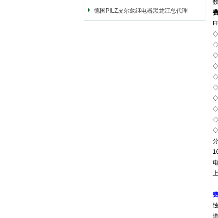
德国PILZ皮尔兹继电器黑龙江总代理
F
◇
◇
◇
◇
◇
◇
1