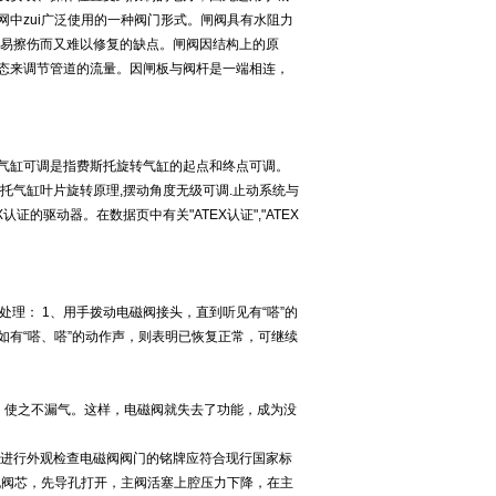
中zui广泛使用的一种阀门形式。闸阀具有水阻力
容易擦伤而又难以修复的缺点。闸阀因结构上的原
态来调节管道的流量。因闸板与阀杆是一端相连，
气缸可调是指费斯托旋转气缸的起点和终点可调。
托气缸叶片旋转原理,摆动角度无级可调.止动系统与
证的驱动器。在数据页中有关"ATEX认证","ATEX
处理： 1、用手拨动电磁阀接头，直到听见有“嗒”的
有“嗒、嗒”的动作声，则表明已恢复正常，可继续
，使之不漏气。这样，电磁阀就失去了功能，成为没
安装前必须进行外观检查电磁阀阀门的铭牌应符合现行国家标
导孔阀芯，先导孔打开，主阀活塞上腔压力下降，在主