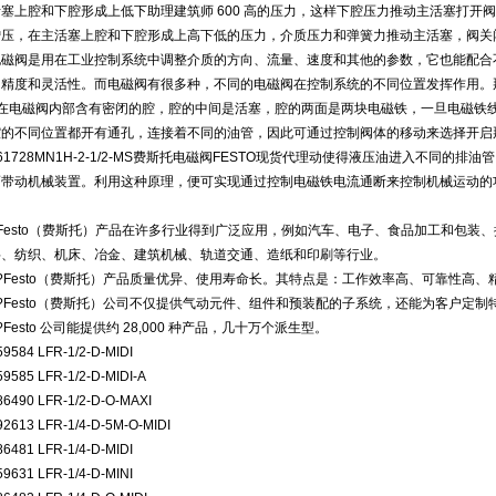
活塞上腔和下腔形成上低下助理建筑师 600 高的压力，这样下腔压力推动主活塞打
增压，在主活塞上腔和下腔形成上高下低的压力，介质压力和弹簧力推动主活塞，阀关
电磁阀是用在工业控制系统中调整介质的方向、流量、速度和其他的参数，它也能配合
的精度和灵活性。而电磁阀有很多种，不同的电磁阀在控制系统的不同位置发挥作用。
?在电磁阀内部含有密闭的腔，腔的中间是活塞，腔的两面是两块电磁铁，一旦电磁铁
腔的不同位置都开有通孔，连接着不同的油管，因此可通过控制阀体的移动来选择开启
61728MN1H-2-1/2-MS费斯托电磁阀FESTO现货代理动使得液压油进入不同
而带动机械装置。利用这种原理，便可实现通过控制电磁铁电流通断来控制机械运动的
?Festo（费斯托）产品在许多行业得到广泛应用，例如汽车、电子、食品加工和包装
料、纺织、机床、冶金、建筑机械、轨道交通、造纸和印刷等行业。
??Festo（费斯托）产品质量优异、使用寿命长。其特点是：工作效率高、可靠性高
??Festo（费斯托）公司不仅提供气动元件、组件和预装配的子系统，还能为客户定
?Festo 公司能提供约 28,000 种产品，几十万个派生型。
59584 LFR-1/2-D-MIDI
59585 LFR-1/2-D-MIDI-A
86490 LFR-1/2-D-O-MAXI
92613 LFR-1/4-D-5M-O-MIDI
86481 LFR-1/4-D-MIDI
59631 LFR-1/4-D-MINI