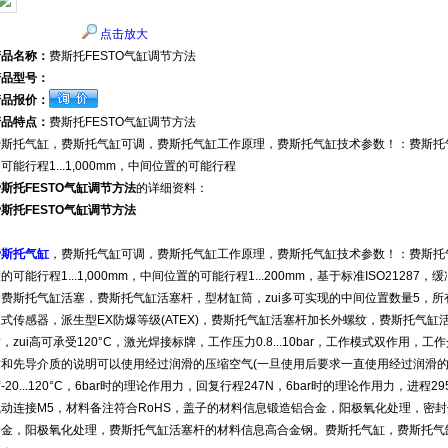
点击放大
产品名称：
费斯托FESTO气缸调节方法
产品型号：
产品报价：
产品特点：
费斯托FESTO气缸调节方法
费斯托气缸，费斯托气缸可调，费斯托气缸工作原理，费斯托气缸技术参数！：费斯托气
可能行程1...1,000mm，中间位置的可能行程
斯托FESTO气缸调节方法
的详细资料：
斯托FESTO气缸调节方法
费斯托气缸
，费斯托气缸可调，费斯托气缸工作原理，费斯托气缸技术参数！：费斯托气
的可能行程1...1,000mm，中间位置的可能行程1...200mm，基于标准ISO212
费斯托气缸活塞，费斯托气缸活塞杆，型材缸筒，zui多可实现的中间位置数量5，所有单
近式传感器，派生型EX防爆等级(ATEX)，费斯托气缸活塞杆加长外螺纹，费斯托气
，zui高可承受120°C，激光焊接标牌，工作压力0.8...10bar，工作模式双作用，工作介质压
作和先导介质的说明可以使用经过润滑的压缩空气(一旦使用后要求一直使用经过润滑的
-20...120°C，6bar时的理论作用力，回复行程247N，6bar时的理论作用力，
动连接M5，材料备注符合RoHS，盖子的材料信息锻造铝合金，阳极氧化处理，密封件
合金，阳极氧化处理，费斯托气缸活塞杆的材料信息高合金钢。费斯托气缸，费斯托气