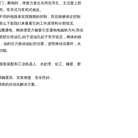
开阀门；断电时，弹簧力复位关闭先导孔，主活塞上腔
闭。常开式与常闭式相反。
不同的电路来实现预期的控制，而且能够保证控制
那么下面我们来看看它的工作原理和分类情况。
线圈通电，阀体便受力被吸引至通电电磁铁方向;而在
那部分排油孔;由于进油孔处于常开状态，阀体的移
的排油管，油的压力推动油缸的活塞，进而推动活塞杆，从
功能。
、抓取装配和工业机器人、水处理、化工、橡胶、塑
、精确度高、安装便捷、安全性好。
制特殊的自动化解决方案。