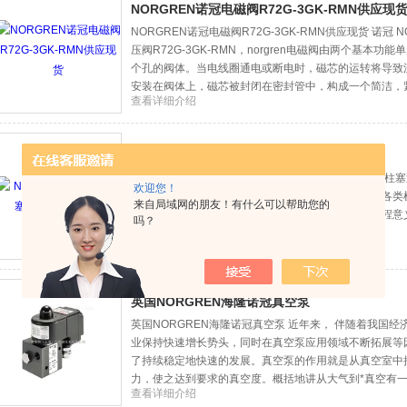
NORGREN诺冠电磁阀R72G-3GK-RMN供应现
NORGREN诺冠电磁阀R72G-3GK-RMN供应现货 诺冠 
压阀R72G-3GK-RMN，norgren电磁阀由两个基
个孔的阀体。当电线圈通电或断电时，磁芯的运转将导致
安装在阀体上，磁芯被封闭在密封管中，构成一个简洁，紧凑的
查看详细介绍
NORGREN海隆*向柱塞泵性能测试系统
NORGREN海隆*向柱塞泵性能测试系统 轴向海隆*向
欢迎您！
应用于各类机械装备液压系统中，其性能直接影响着各类
来自局域网的朋友！有什么可以帮助您的
统，以性能指标作为评价可靠度的判据具有实际的工程意
吗？
查看详细介绍
英国NORGREN海隆诺冠真空泵
英国NORGREN海隆诺冠真空泵 近年来， 伴随着我国
业保持快速增长势头，同时在真空泵应用领域不断拓展等
了持续稳定地快速的发展。真空泵的作用就是从真空室中
力，使之达到要求的真空度。概括地讲从大气到*真空有
查看详细介绍
空系统能覆盖这个范围。