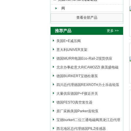
阀
上海申思特自动化设备有限公司
查看全部产品
推荐产品
更多 >>
美国E+E减压阀
意大利UNIVER支架
德国MURR电源Eco-Rail-2现货供应
北京办事处意大利CAMOZZI 康茂盛电磁
阀
德国BURKERT宝德柱塞泵
四川总代理德国REXROTH力士乐齿轮泵
大量供应德国P+F接近开关
德国FESTO真空发生器
原厂采购美国Parker齿轮泵
宝德burkert二位三通电磁阀黑龙江总代理
西北地区总代理德国PILZ传感器