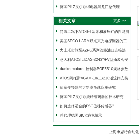
德国PILZ皮尔兹继电器黑龙江总代理
相关文章
更多 >>
特殊工况下ATOS柱塞泵和液压缸的性能测
试
美国SECO-LARM双光束光电探测器的工
作原理
力士乐齿轮泵AZPG系列管路油口连接法
兰
意大利ATOS LIDAS-3243*/FV型插装阀安
全操作方法介绍
dunkermotoren控制器BGE5510规格参数
ATOS阿托斯AGAM-10/11/210溢流阀安装
位置
仙童变频器的大功率负载应用研究
德国PILZ皮尔兹旋转编码器的技术研究
如何选择适合的FSG位移传感器?
总代理德国SICK施克轴承
上海申思特自动化