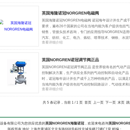
英国海隆诺冠NORGREN电磁阀
英国海隆诺冠NORGREN电磁阀 诺冠每年设计并生产成
要求，遍布26个国家的公司在当地均能为客户提供包括
销售，管接头技术咨询，专门的应用指导NORGREN适
汽车、纺织、化工、电力、炼铝、喷墨技术、钢铁、水泥
查看详细介绍
英国NORGREN诺冠调节阀正品
英国NORGREN诺冠调节阀正品 是世界较有名的气动
控制解决方案，生产供应全系列的气动控制和自动化产品，均
时，诺冠每年设计并生产成千上万种特殊的产品，以满足
当地均能为客户提供包括气动控制回路设计，气动技术和
查看详细介绍
导，各个层面的以及在当地进行常规产
共 5 条记录，当前 1 / 1 页 首页 上一页 下一页 末页 
设备有限公司为您供应优质的
英国NORGREN海隆诺冠
，欢迎来电咨询
英国NORGR
版权所有 地址:上海市黄浦区北京东路668号科技京城东楼27楼C1室 邮编：