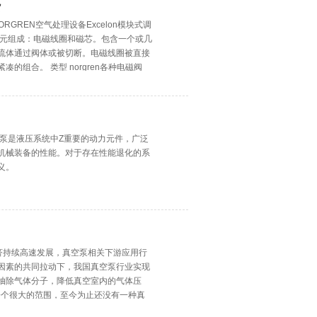
货
NORGREN空气处理设备Excelon模块式调
本功能单元组成：电磁线圈和磁芯。包含一个或几
流体通过阀体或被切断。电磁线圈被直接
组合。 类型 norgren各种电磁阀
柱塞泵是液压系统中Z重要的动力元件，广泛
机械装备的性能。对于存在性能退化的系
义。
经济持续高速发展，真空泵相关下游应用行
因素的共同拉动下，我国真空泵行业实现
抽除气体分子，降低真空室内的气体压
一个很大的范围，至今为止还没有一种真