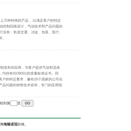
千上万种特殊的产品， 以满足客户的特定
气动控制回路设计，气动技术和产品问题的
用行业有：轨道交通、冶金、包装、医疗、
等。
产品制造和供应商，为客户提供气动和流体
持有ISO9001的质量标准证书。同
客户的特定要求，遍布26个国家的公司在
产品问题的销售技术咨询，专门的应用指
跳转到第
页
EN海隆诺冠
价格。