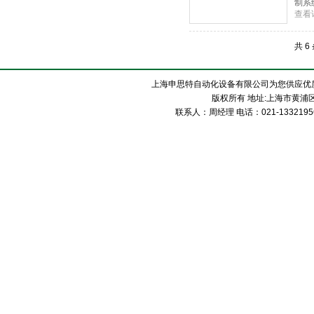
制系
查看
控制
共 6
上海申思特自动化设备有限公司为您供应优
版权所有 地址:上海市黄浦区
联系人：周经理 电话：021-13321956