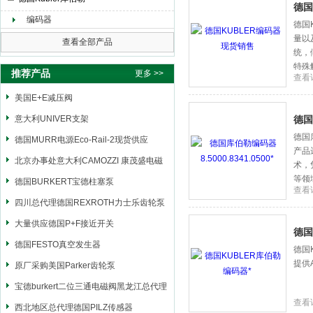
德国
编码器
德国
量以
上海申思特自动化设备有限公司
查看全部产品
统，
特殊
推荐产品
更多 >>
查看
客户
美国E+E减压阀
意大利UNIVER支架
德国库
德国库
德国MURR电源Eco-Rail-2现货供应
产品
北京办事处意大利CAMOZZI 康茂盛电磁
术，
等领
阀
德国BURKERT宝德柱塞泵
查看
四川总代理德国REXROTH力士乐齿轮泵
大量供应德国P+F接近开关
德国
德国FESTO真空发生器
德国
提供
原厂采购美国Parker齿轮泵
宝德burkert二位三通电磁阀黑龙江总代理
查看
西北地区总代理德国PILZ传感器