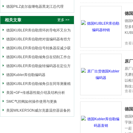
德国PILZ皮尔兹继电器黑龙江总代理
德国
相关文章
更多 >>
德国
型多
德国KUBLER库伯勒滑环的导电环又分为
KUB
平环和 V形环等
德国KUBLER库伯勒绝对值编码器有些方
查看
法对有些工控项目比较麻烦
德国KUBLER库伯勒信号转换器应减少获
得较低的二次谐波失真
德国KUBLER库伯勒倾角仪在切削工作台
原厂
的水平情况和位置的使用
德国KUBLER库伯勒旋转编码器在定位方
原厂
无磨
面明显地优于增量式编码器
德国Kubler库伯勒编码器
以检
D8.1B1.0300.0054.2000操作使用
德国KUBLER库伯勒倾角仪在同等测量精
熟技
查看
度条件下，急需成本低
美国+GF+传感器性能介绍及结构分析
SMC气控阀如何操作使用与更换
德国
美国WILKERSON威尔克森温控器设备的
德国
选择方向
字脉
一起