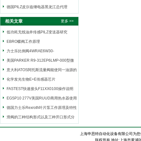
德国PILZ皮尔兹继电器黑龙江总代理
相关文章
更多 >>
低功耗无线油井传感PILZ变送器研究
EBRO蝶阀工作原理
力士乐比例阀4WRAE6W30-
2X/G24K31/F1V选型资料
美国PARKER R9-312EP6LMP-000型微
型隔离阀技术特点
意大利ATOS阿托斯流量阀能使同一油源的
两个执行元件得到相等流量的为等量
化学发光生物E+E传感器芯片
FASTEST快速接头F11XX0100操作说明
EGSP10 277V美国RUUD商用热水器使用
和保养说明
德国力士乐Rexroth叶片泵工作原理及特性
滑阀的三种结构形式以及三种开口形式分
别是怎样的?
上海申思特自动化设备有限公司为您
版权所有 地址:上海市黄浦区