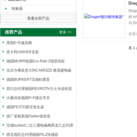
Dr
转换器
Dra
的 m
上海申思特自动化设备有限公司
查看全部产品
与 D
推荐产品
更多 >>
查看
美国E+E减压阀
共 1
意大利UNIVER支架
德国MURR电源Eco-Rail-2现货供应
北京办事处意大利CAMOZZI 康茂盛电磁
阀
德国BURKERT宝德柱塞泵
四川总代理德国REXROTH力士乐齿轮泵
大量供应德国P+F接近开关
德国FESTO真空发生器
原厂采购美国Parker齿轮泵
宝德burkert二位三通电磁阀黑龙江总代理
西北地区总代理德国PILZ传感器