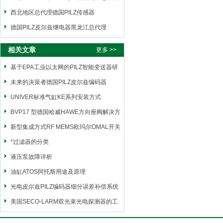
西北地区总代理德国PILZ传感器
德国PILZ皮尔兹继电器黑龙江总代理
相关文章
更多 >>
基于EPA工业以太网的PILZ智能变送器研
究
未来的决策者德国PILZ皮尔兹编码器
UNIVER标准气缸KE系列安装方式
BVP17 型德国哈威HAWE方向座阀解决方
案
新型集成方式RF MEMS欧玛尔OMAL开关
*过滤器的分类
液压泵故障详析
油缸ATOS阿托斯用途及原理
光电皮尔兹PILZ编码器细分误差补偿系统
美国SECO-LARM双光束光电探测器的工
作原理