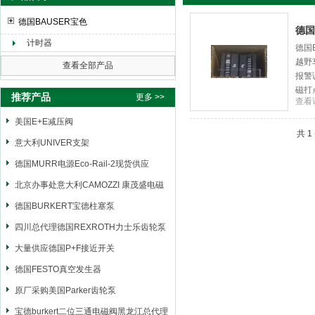
德国BAUSER宝色
德国
计时器
德国
越野
上海申思特自动化设备有限公司
查看全部产品
报警
磁打
推荐产品
更多 >>
查看
计时
美国E+E减压阀
共 
意大利UNIVER支架
德国MURR电源Eco-Rail-2现货供应
北京办事处意大利CAMOZZI 康茂盛电磁
阀
德国BURKERT宝德柱塞泵
四川总代理德国REXROTH力士乐齿轮泵
大量供应德国P+F接近开关
德国FESTO真空发生器
原厂采购美国Parker齿轮泵
宝德burkert二位三通电磁阀黑龙江总代理