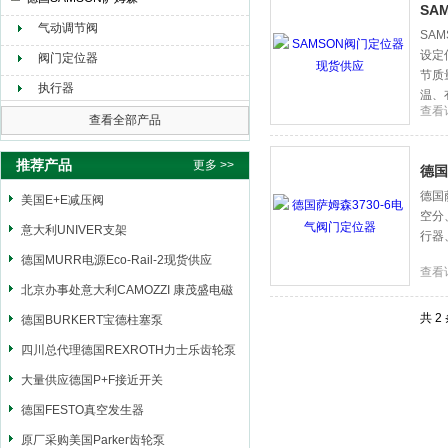
SA
气动调节阀
SA
设定
上海申思特自动化设备有限公司
阀门定位器
节质
执行器
温、
查看
较大
查看全部产品
推荐产品
更多 >>
德国
德国
美国E+E减压阀
空分
意大利UNIVER支架
行器
德国MURR电源Eco-Rail-2现货供应
查看
北京办事处意大利CAMOZZI 康茂盛电磁
共 2
阀
德国BURKERT宝德柱塞泵
四川总代理德国REXROTH力士乐齿轮泵
大量供应德国P+F接近开关
德国FESTO真空发生器
原厂采购美国Parker齿轮泵