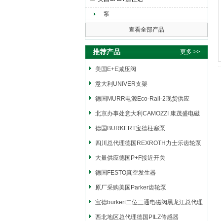
泵
上海申思特自动化设备有限公司
查看全部产品
推荐产品
更多 >>
美国E+E减压阀
意大利UNIVER支架
德国MURR电源Eco-Rail-2现货供应
北京办事处意大利CAMOZZI 康茂盛电磁
阀
德国BURKERT宝德柱塞泵
四川总代理德国REXROTH力士乐齿轮泵
大量供应德国P+F接近开关
德国FESTO真空发生器
原厂采购美国Parker齿轮泵
宝德burkert二位三通电磁阀黑龙江总代理
西北地区总代理德国PILZ传感器