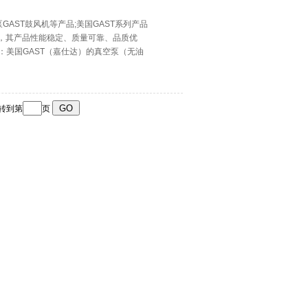
泵GAST鼓风机等产品;美国GAST系列产品
，其产品性能稳定、质量可靠、品质优
述：美国GAST（嘉仕达）的真空泵（无油
跳转到第
页