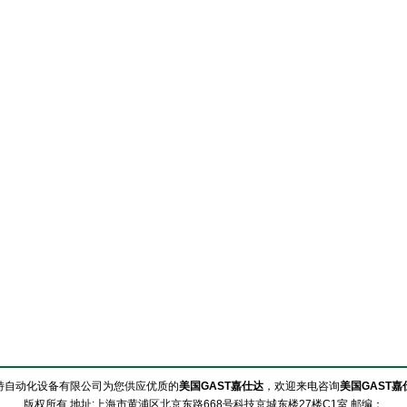
特自动化设备有限公司为您供应优质的
美国GAST嘉仕达
，欢迎来电咨询
美国GAST嘉
版权所有 地址:上海市黄浦区北京东路668号科技京城东楼27楼C1室 邮编：