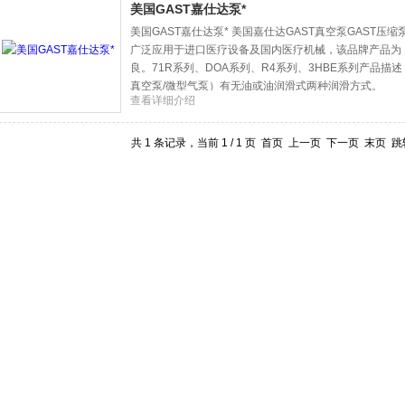
美国GAST嘉仕达泵*
美国GAST嘉仕达泵* 美国嘉仕达GAST真空泵GAST压缩
广泛应用于进口医疗设备及国内医疗机械，该品牌产品为
良。71R系列、DOA系列、R4系列、3HBE系列产品描
真空泵/微型气泵）有无油或油润滑式两种润滑方式。
查看详细介绍
共 1 条记录，当前 1 / 1 页 首页 上一页 下一页 末页 