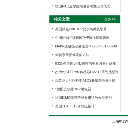
德国PILZ皮尔兹继电器黑龙江总代理
相关文章
更多 >>
美国派克PAKRER比例阀类及型号
中国热销品牌德国P+F倍加福编码器
Metrix迈确振动变送器MX2034 01-08-09
欧洲现
齿轮泵磨损修复的方法
8325型美国BIRD射频功率衰减器产品规
格
杰弗伦GEFRAN传感器PMA12系列选型资
料
现货意大利阿托斯ATOS叠加阀类及性能
*德国皮尔兹PILZ继电器
法国KIMO凯茂传感器概述与分类类别
美国+G+F 515转轮流量计
上海申思