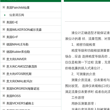
美国Fairchild仙童
仙童调压阀
上海申思特自动化设备有限公司
美国E+E
美国WILKERSON威尔克森
液位计正确选型才能保证液位
美国G+F
液位计的通 径、流量范围、衬
德国MAHLE马勒
1、精密功能检查
精度等级和功能根据测量要求
德国Kubler库伯勒
场合，应该 选择精度等级高些，
意大利UNIVER
仅仅是检测一下过程 流量，无需
意大利CAMOZZI康茂胜
价格低廉的插入式液位计 。
意大利ATOS阿托斯
2、可测量的介质
测量介质流速、仪表量程与口径 
意大利OMAL欧玛尔
围比较宽。 选择仪表规格(口径
英国NORGREN海隆诺冠
满足流量仪表要求时 或者在此
美国ROSS
工作原理
美国VICKERS威格士
用静压测量原理：
当液位变送器投入到被测液体中某一