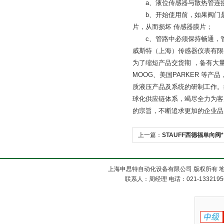
a、液位传感器与散热管连接
b、开始使用前，如果阀门是
片，从而损坏 传感器膜片；
c、管路中必须保持畅通，管
威斯特（上海）传感器仪表有限
为了缩短产品交货期 ，备有大量
MOOG、美国PARKER 
质液压产品及系统的研制工作。
球化供应链体系，竭尽全力为客
的宗旨，不断追求更加的企业品
上一篇：
STAUFF西德福单向阀*
上海申思特自动化设备有限公司 版权所有 地
联系人：周经理 电话：021-13321956