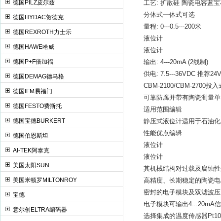
德国PILZ皮尔兹
工艺: 扩散硅 陶瓷电容蓝宝
分体式一体式可选
德国HYDAC贺德克
量程: 0---0.5---200米
德国REXROTH力士乐
液位计
德国HAWE哈威
液位计
德国P+F倍加福
输出: 4---20mA (2线制)
供电: 7.5---36VDC 推荐24
德国DEMAG德马格
CBM-2100/CBM-2700
德国IFM易福门
可靠防腐并带有陶瓷测量单元
德国FESTO费斯托
适用范围编辑
德国宝德BURKERT
静压式液位计适用于石油化工
性能优点编辑
德国伯恩斯坦
液位计
AI-TEK阿泰克
液位计
美国太阳SUN
其机械结构对过载及腐蚀性
美国米顿罗MILTONROY
高精度、长期稳定的陶瓷电
密封的电子模块及双滤波压力
宝德
电子模块可输出4...20mA
意尔创ELTRA编码器
选择集成的温度传感器Pt10