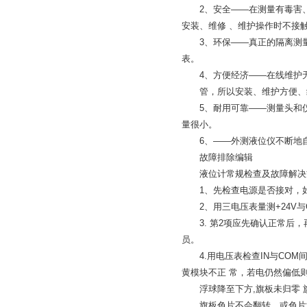
2、安全——在测量有毒害、
安装、维修 、维护操作时不接
3、环保——真正的隔离测量，
表。
4、方便经济——在线维护无
管，所以安装、维护方便、
5、耐用可靠——测量头和仪
量很小。
6、——外测液位仪不断地自动
故障排除编辑
液位计常规检查及故障解决方
1、先检查电源是否接对，如
2、用三电压表量测+24V与O
3. 第2项应先确认正常后，
员。
4.用电压表检查IN与COM间
黄模块不正 常，若电仍然偏低
浮球降至下方,旗板未归零 旗
旗板色片不会翻转，或色片混