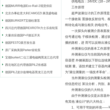
供电电压：24VDC (18～24
德国MURR电源Eco-Rail-2现货供应
工作原理
超声波液位计的工作原理是通
北京办事处意大利CAMOZZI 康茂盛电磁
一个接收装 置接收反射信号。
阀
德国BURKERT宝德柱塞泵
终转化成与液位相关 的电信号
四川总代理德国REXROTH力士乐齿轮泵
一次探头向被测介质表面发射
大量供应德国P+F接近开关
信号通过电 子模块检测，通过
播的路程，进 而可以反映出液
德国FESTO真空发生器
外测液位仪的基本工作原理
原厂采购美国Parker齿轮泵
外测液位仪与当前国内外使用
宝德burkert二位三通电磁阀黑龙江总代理
容器壁 外侧液面以下部位连续
西北地区总代理德国PILZ传感器
续测 量。该技术建立了容器内
为“液位测量的 一场技术革命”，
德国PILZ皮尔兹继电器黑龙江总代理
当外测液位仪的测量头检测到
些信息经过 算法分析，判别、
外测液位仪的六大特点
由于外测液位仪是从容器外部
有其他 液位计*的六大特点：
1、可用于苛刻的环境——可测