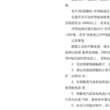
致。
色片360度翻转 浮球磁场过
近接开关不动作用电表检查开关
且电阻应达 10MΩ以上，若未
浮球连续式液位指示计 讯号转
+24V端，讯号 转换器之O/
注意事项
随着工业的不断发展，液位传
使我们的测 量更加准确，同时
36V电压加到变送器上， 否则
2、切勿用硬物碰触膜片，否
3、液位传感器测量的介质不
护，以防结 冰；
4、在测量蒸汽或其他高温介
使用散热装 置；
5、测量蒸汽或其他高温介质
介质为水蒸 气时，散热管中要
6、在压力传输过程中，应注