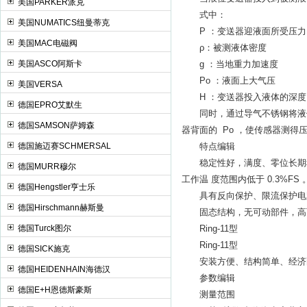
美国PARKER派克
式中：
美国NUMATICS纽曼蒂克
P ：变送器迎液面所受压力
美国MAC电磁阀
ρ：被测液体密度
美国ASCO阿斯卡
g ：当地重力加速度
Po ：液面上大气压
美国VERSA
H ：变送器投入液体的深度
德国EPRO艾默生
同时，通过导气不锈钢将液体的
德国SAMSON萨姆森
器背面的 Po ，使传感器测得压力
德国施迈赛SCHMERSAL
特点编辑
稳定性好，满度、零位长期稳定性可
德国MURR穆尔
工作温 度范围内低于 0.3%FS 
德国Hengstler亨士乐
具有反向保护、限流保护电路，
德国Hirschmann赫斯曼
固态结构，无可动部件，高
德国Turck图尔
Ring-11型
Ring-11型
德国SICK施克
安装方便、结构简单、经济
德国HEIDENHAIN海德汉
参数编辑
德国E+H恩德斯豪斯
测量范围