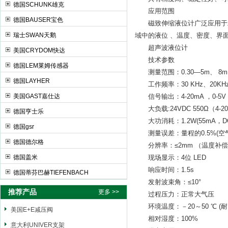
德国SCHUNK雄克
应用范围
德国BAUSER宝色
磁致伸缩液位计广泛应用于工
瑞士SWAN天鹅
域中的液位 、温度、密度、界
超声波液位计
美国CRYDOM快达
技术参数
德国LEM莱姆传感器
测量范围：0.30—5m、 8m 
德国LAYHER
工作频率：30 KHz、20KHz、
美国GAST嘉仕达
信号输出：4-20mA ，0-5V（
大负载:24VDC 550Ω（4-2
德国亨士乐
大功消耗：1.2W(55mA，DC
德国gsr
测量误差：量程的0.5%(空气
德国德尔格
分辨率：≤2mm （温度补偿
德国盖米
现场显示：4位 LED
响应时间：1.5s
德国蒂芬巴赫TIEFENBACH
发射波束角：≤10°
推荐产品
更多 >>
过程压力：正常大气压
环境温度：－20～50 ℃ (耐
美国E+E减压阀
相对湿度：100%
意大利UNIVER支架