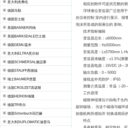
意大利杰弗伦
相应的附件可提供完整的测
德国马勒
浮球液位变送器广泛使用于炼
在仪表控制 室内进行显示、报
德国安士能
泡沫所造成的假液位的 影响。
美国BANNER邦纳
技术指标编辑
美国BARKSDALE巴士德
变送器总长：≤6000mm
德国GEMU盖米
测量范围：H≤5500mm
安装高度：L≤5700mm L-
意大利ELTRA意尔创
变送器准确度：±1.5%(测量高度H>
德国SCHMERSAL施迈赛
变送器电源：24VDC (4～2
德国STAUFF西德福
输出负载：0～500Ω
瑞士BAUMER堡盟
接线盒外壳防护：IP65
测量介质温度：常温（-20～
法国CROUZET高诺斯
工作原理
德国HERION海隆
磁致伸缩液位计由电子仓内电
德国TR帝尔
旋转磁场， 当这个磁场与磁环
德国Schonbuch讯巴赫
拾能机构所感知并 转换成相应
特点
意大利DUPLOMATIC迪普马
具有精度高、稳定性好、可靠