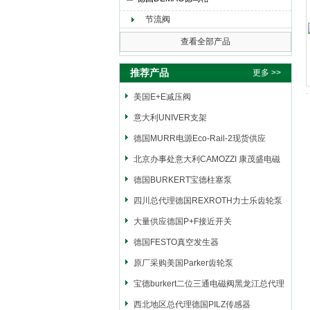
节流阀
上海申思特自动化设备有限公司
查看全部产品
推荐产品
更多 >>
美国E+E减压阀
意大利UNIVER支架
德国MURR电源Eco-Rail-2现货供应
北京办事处意大利CAMOZZI 康茂盛电磁
阀
德国BURKERT宝德柱塞泵
四川总代理德国REXROTH力士乐齿轮泵
大量供应德国P+F接近开关
德国FESTO真空发生器
原厂采购美国Parker齿轮泵
宝德burkert二位三通电磁阀黑龙江总代理
西北地区总代理德国PILZ传感器