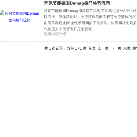
环保节能德国Demag德马格节流阀
环保节能德国Demag德马格节流阀 节流阀也是一种压力
联而成。液体流动时，改变流通截面面积可改变液体的压
向阀又称逆止阀 柔性节流阀的工作原理，依靠阀杆夹紧
气体压力来代替阀杆压缩胶管。
查看详细介绍
共 1 条记录，当前 1 / 1 页 首页 上一页 下一页 末页 