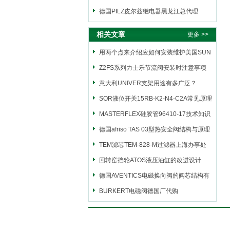
德国PILZ皮尔兹继电器黑龙江总代理
相关文章
更多 >>
用两个点来介绍应如何安装维护美国SUN
太阳节流阀
Z2FS系列力士乐节流阀安装时注意事项
意大利UNIVER支架用途有多广泛？
SOR液位开关15RB-K2-N4-C2A常见原理
MASTERFLEX硅胶管96410-17技术知识
德国afriso TAS 03型热安全阀结构与原理
介绍
TEM滤芯TEM-828-M过滤器上海办事处
回转窑挡轮ATOS液压油缸的改进设计
德国AVENTICS电磁换向阀的阀芯结构有
哪些?
BURKERT电磁阀德国厂代购