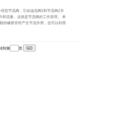
补偿型节流阀，它由溢流阀3和节流阀2并
力和流量。这就是节流阀的工作原理。 单
柔韧的橡胶管而产生节流作用，也可以利用
跳转到第
页