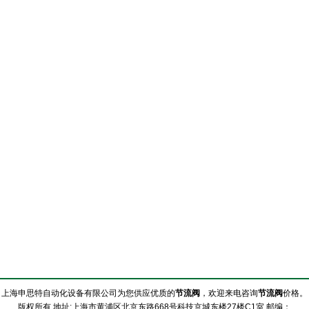
上海申思特自动化设备有限公司为您供应优质的
节流阀
，欢迎来电咨询
节流阀
价格。
版权所有 地址:上海市黄浦区北京东路668号科技京城东楼27楼C1室 邮编：