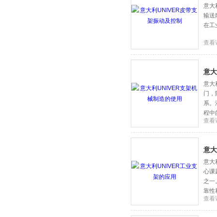
意大
输送
在工
查看
意大
意大
门，
系。
程中
查看
意大
意大
心课
之一
靠性
查看