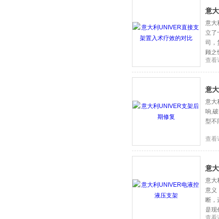
意大
意大
立了
司，
顾之
查看
意大
意大
响,
型不
查看
意大
意大
意义
断，
是现
查看