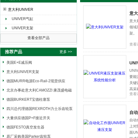
意大利UNIVER
意大
UNIVER气缸
意大
领域
上海申思特自动化设备有限公司
UNIVER支架
架。
查看全部产品
查看
推荐产品
更多 >>
美国E+E减压阀
UN
UN
意大利UNIVER支架
要能
德国MURR电源Eco-Rail-2现货供应
关键
高采
北京办事处意大利CAMOZZI 康茂盛电磁
查看
阀
德国BURKERT宝德柱塞泵
四川总代理德国REXROTH力士乐齿轮泵
自动
大量供应德国P+F接近开关
自动
上对
德国FESTO真空发生器
面U
原厂采购美国Parker齿轮泵