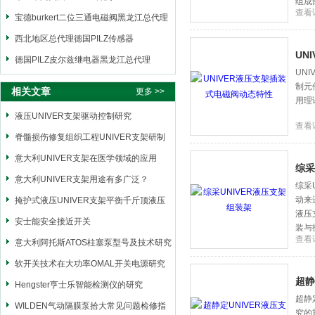
组成
查看
宝德burkert二位三通电磁阀黑龙江总代理
西北地区总代理德国PILZ传感器
UN
德国PILZ皮尔兹继电器黑龙江总代理
UN
制元
相关文章
更多 >>
用理
液压UNIVER支架驱动控制研究
查看
脊髓损伤修复组织工程UNIVER支架研制
意大利UNIVER支架在医学领域的应用
综采
意大利UNIVER支架用途有多广泛？
综采
动来
掩护式液压UNIVER支架平衡千斤顶液压
液压
回路分析
安士能安全接近开关
装与
查看
意大利阿托斯ATOS柱塞泵型号及技术研究
软开关技术在大功率OMAL开关电源研究
超静
Hengster亨士乐智能检测仪的研究
超静
WILDEN气动隔膜泵拾大常见问题检修指
究的