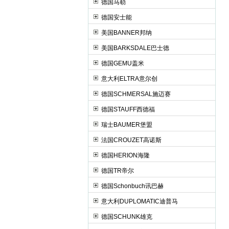
德国马勒
德国安士能
美国BANNER邦纳
美国BARKSDALE巴士德
德国GEMU盖米
意大利ELTRA意尔创
德国SCHMERSAL施迈赛
德国STAUFF西德福
瑞士BAUMER堡盟
法国CROUZET高诺斯
德国HERION海隆
德国TR帝尔
德国Schonbuch讯巴赫
意大利DUPLOMATIC迪普马
德国SCHUNK雄克