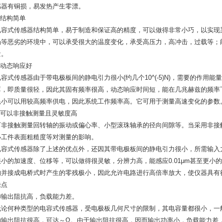
感器有铜损，易发热产生零漂。
)结构简单
电容式传感器结构简单，易于制造和保证高的精度，可以做得非常小巧，以实现
场等恶劣的环境中，可以承受很大的温度变化，承受高压力，高冲击，过载等；
量。
)动态响应好
电容式传感器由于带电极板间的静电引力很小(约几个10^(-5)N)，需要的作用
薄，即质量很轻，因此其固有频率很高，动态响应时间短，能在几兆赫兹的频率
耗小可以用较高频率供电，因此系统工作频率高。它可用于测量高速变化的参数
4)可以非接触测量且灵敏度高
可非接触测量回转轴的振动或偏心率、小型滚珠轴承的径向间隙等。当采用非接
小工件表面粗糙度等对测量的影响。
电容式传感器除了上述的优点外，还因其带电极板间的静电引力很小，所需输入
很小的加速度、位移等，可以做得很灵敏，分辨力高，能感应0.01μm甚至更小
构并接成电桥式时产生的零残极小，因此允许电路进行高倍率放大，使仪器具有
缺点
①输出阻抗高，负载能力差。
无论何种类型的电容式传感器，受电极板几何尺寸的限制，其电容量都很小，一般
的输出阻抗很高，可达～Ω。由于输出阻抗很高，因而输出功率小，负载能力差