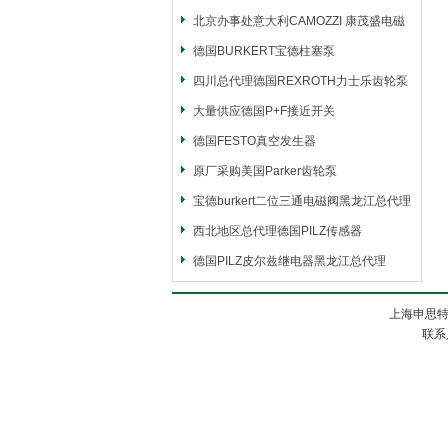
北京办事处意大利CAMOZZI 康茂盛电磁
阀
德国BURKERT宝德柱塞泵
四川总代理德国REXROTH力士乐齿轮泵
大量供应德国P+F接近开关
德国FESTO真空发生器
原厂采购美国Parker齿轮泵
宝德burkert二位三通电磁阀黑龙江总代理
西北地区总代理德国PILZ传感器
德国PILZ皮尔兹继电器黑龙江总代理
上海申思特
联系人