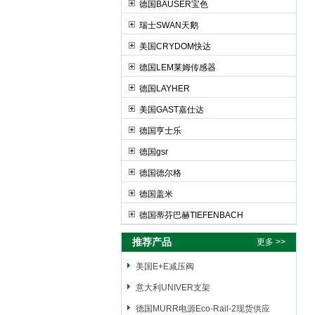
德国BAUSER宝色
瑞士SWAN天鹅
美国CRYDOM快达
德国LEM莱姆传感器
德国LAYHER
美国GAST嘉仕达
德国亨士乐
德国gsr
德国德尔格
德国盖米
德国蒂芬巴赫TIEFENBACH
推荐产品
更多 >>
美国E+E减压阀
意大利UNIVER支架
德国MURR电源Eco-Rail-2现货供应