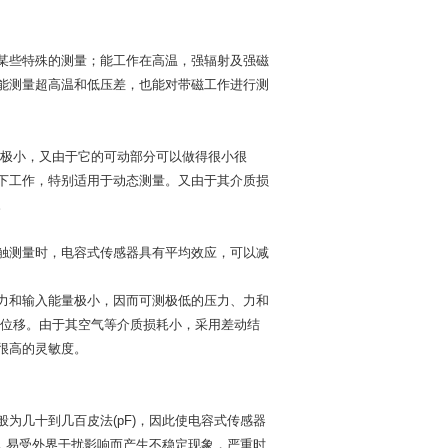
某些特殊的测量；能工作在高温，强辐射及强磁
能测量超高温和低压差，也能对带磁工作进行测
能量极小，又由于它的可动部分可以做得很小很
下工作，特别适用于动态测量。又由于其介质损
。
触测量时，电容式传感器具有平均效应，可以减
力和输入能量极小，因而可测极低的压力、力和
的位移。由于其空气等介质损耗小，采用差动结
很高的灵敏度。
为几十到几百皮法(pF)，因此使电容式传感器
，易受外界干扰影响而产生不稳定现象，严重时