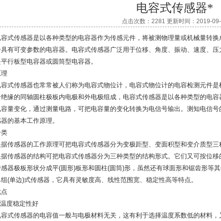
电容式传感器*
点击次数：2281 更新时间：2019-09-
电容式传感器是以各种类型的电容器作为传感元件，将被测物理量或机械量转换
个具有可变参数的电容器。电容式传感器广泛用于位移、角度、振动、速度、压
是平行板型电容器或圆筒型电容器。
原理
电容式传感器也常常被人们称为电容式物位计，电容式物位计的电容检测元件是
个绝缘的同轴圆柱极板内电极和外电极组成，电容式传感器是以各种类型的电容
电容量变化，通过测量电路，可把电容量的变化转换为电信号输出。测知电信号
感器的基本工作原理。
分类
根据传感器的工作原理可把电容式传感器分为变极距型、变面积型和变介质型三
根据传感器的结构可把电容式传感器分为三种类型的结构形式。它们又可按位移
传感器极板形状分成平(圆形)板形和圆柱(圆筒)形，虽然还有球面形和锯齿形等
单组(单边)式传感器，它具有灵敏度高、线性范围宽、稳定性高等特点。
优点
1)温度稳定性好
电容式传感器的电容值一般与电极材料无关，这有利于选择温度系数低的材料，