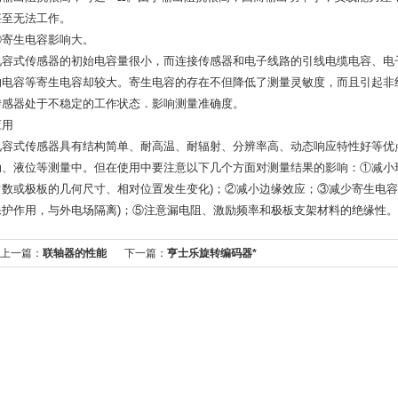
甚至无法工作。
②寄生电容影响大。
电容式传感器的初始电容量很小，而连接传感器和电子线路的引线电缆电容、电
的电容等寄生电容却较大。寄生电容的存在不但降低了测量灵敏度，而且引起非
传感器处于不稳定的工作状态．影响测量准确度。
应用
电容式传感器具有结构简单、耐高温、耐辐射、分辨率高、动态响应特性好等优
动、液位等测量中。但在使用中要注意以下几个方面对测量结果的影响：①减小
常数或极板的几何尺寸、相对位置发生变化)；②减小边缘效应；③减少寄生电容
保护作用，与外电场隔离)；⑤注意漏电阻、激励频率和极板支架材料的绝缘性。
上一篇：
联轴器的性能
下一篇：
亨士乐旋转编码器*