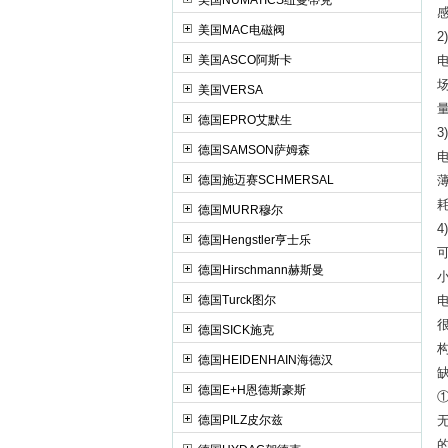
美国NUMATICS纽曼蒂克
美国MAC电磁阀
2
美国ASCO阿斯卡
美国VERSA
德国EPRO艾默生
3
德国SAMSON萨姆森
德国施迈赛SCHMERSAL
德国MURR穆尔
德国Hengstler亨士乐
德国Hirschmann赫斯曼
德国Turck图尔
德国SICK施克
德国HEIDENHAIN海德汉
德国E+H恩德斯豪斯
德国PILZ皮尔兹