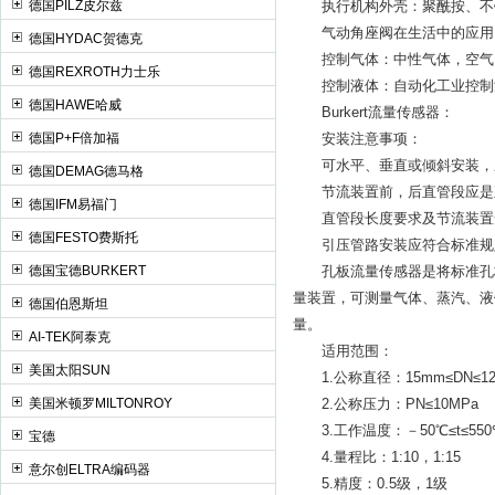
德国PILZ皮尔兹
执行机构外壳：聚酰按、不
气动角座阀在生活中的应用
德国HYDAC贺德克
控制气体：中性气体，空气
德国REXROTH力士乐
控制液体：自动化工业控制流
德国HAWE哈威
Burkert流量传感器：
德国P+F倍加福
安装注意事项：
可水平、垂直或倾斜安装，
德国DEMAG德马格
节流装置前，后直管段应是直
德国IFM易福门
直管段长度要求及节流装置安装应
德国FESTO费斯托
引压管路安装应符合标准规
德国宝德BURKERT
孔板流量传感器是将标准孔板
量装置，可测量气体、蒸汽、液
德国伯恩斯坦
量。
AI-TEK阿泰克
适用范围：
美国太阳SUN
1.公称直径：15mm≤DN≤12
美国米顿罗MILTONROY
2.公称压力：PN≤10MPa
3.工作温度：－50℃≤t≤550
宝德
4.量程比：1:10，1:15
意尔创ELTRA编码器
5.精度：0.5级，1级