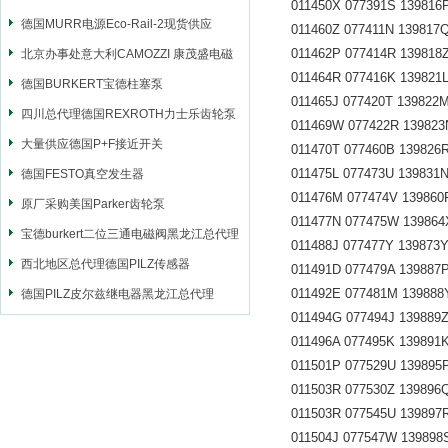
011450X 077391S 139816P 
德国MURR电源Eco-Rail-2现货供应
011460Z 077411N 139817Q 
011462P 077414R 139818Z 
北京办事处意大利CAMOZZI 康茂盛电磁
011464R 077416K 139821L 
阀
德国BURKERT宝德柱塞泵
011465J 077420T 139822M 
四川总代理德国REXROTH力士乐齿轮泵
011469W 077422R 139823N 
大量供应德国P+F接近开关
011470T 077460B 139826R 
011475L 077473U 139831N 
德国FESTO真空发生器
011476M 077474V 139860F 
原厂采购美国Parker齿轮泵
011477N 077475W 139864X 
宝德burkert二位三通电磁阀黑龙江总代理
011488J 077477Y 139873Y 
西北地区总代理德国PILZ传感器
011491D 077479A 139887P 
011492E 077481M 139888Y 
德国PILZ皮尔兹继电器黑龙江总代理
011494G 077494J 139889Z 
011496A 077495K 139891K 
011501P 077529U 139895P 
011503R 077530Z 139896Q 
011503R 077545U 139897R 
011504J 077547W 139898S 