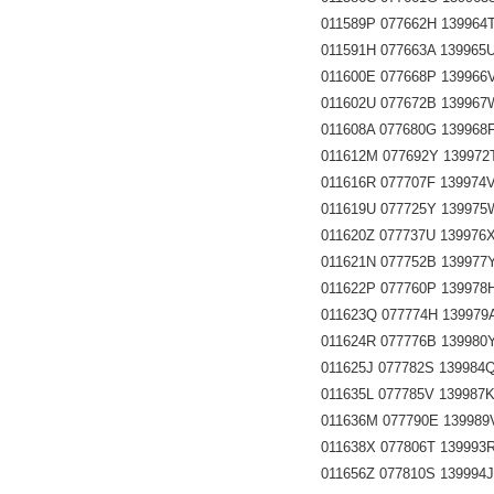
011589P 077662H 139964T 
011591H 077663A 139965U 
011600E 077668P 139966V 
011602U 077672B 139967W 
011608A 077680G 139968F 
011612M 077692Y 139972T 
011616R 077707F 139974V 
011619U 077725Y 139975W 
011620Z 077737U 139976X 
011621N 077752B 139977Y 
011622P 077760P 139978H 
011623Q 077774H 139979A 
011624R 077776B 139980Y 
011625J 077782S 139984Q 
011635L 077785V 139987K 
011636M 077790E 139989V 
011638X 077806T 139993R 
011656Z 077810S 139994J 