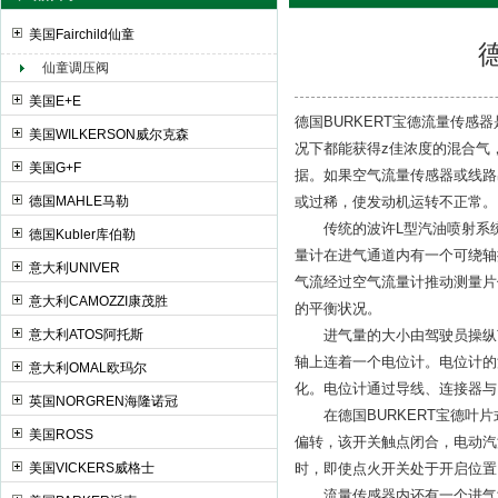
美国Fairchild仙童
仙童调压阀
上海申思特自动化设备有限公司
美国E+E
德国BURKERT宝德流量传
美国WILKERSON威尔克森
况下都能获得z佳浓度的混合气
美国G+F
据。如果空气流量传感器或线路
德国MAHLE马勒
或过稀，使发动机运转不正常。
传统的波许L型汽油喷射系统
德国Kubler库伯勒
量计在进气通道内有一个可绕轴
意大利UNIVER
气流经过空气流量计推动测量片
意大利CAMOZZI康茂胜
的平衡状况。
意大利ATOS阿托斯
进气量的大小由驾驶员操纵节
轴上连着一个电位计。电位计的
意大利OMAL欧玛尔
化。电位计通过导线、连接器与
英国NORGREN海隆诺冠
在德国BURKERT宝德叶片
美国ROSS
偏转，该开关触点闭合，电动汽
美国VICKERS威格士
时，即使点火开关处于开启位置
流量传感器内还有一个进气温