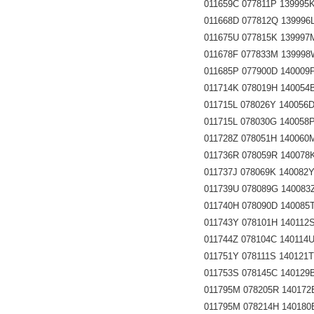
011659C 077811P 139995K 
011668D 077812Q 139996L 
011675U 077815K 139997M 
011678F 077833M 139998W 
011685P 077900D 140009P 
011714K 078019H 140054B 
011715L 078026Y 140056D 
011715L 078030G 140058P 
011728Z 078051H 140060M 
011736R 078059R 140078K 
011737J 078069K 140082Y 
011739U 078089G 140083Z 
011740H 078090D 140085T 
011743Y 078101H 140112S 
011744Z 078104C 140114U 
011751Y 078111S 140121T 
011753S 078145C 140129B 
011795M 078205R 140172E 
011795M 078214H 140180B 