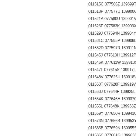
011515C 077566Z 139899T 
011518P 077577U 139900G 
011521A 077580U 139901V 
011526F 077583K 139903X 
011529J 077594N 139904Y 
011531C 077595P 139909D
011532D 077597R 139911N 
011545J 077610H 139912P 
011546K 077611W 139913Q 
011547L 077615S 139917L 
011548V 077625U 139918V 
011550T 077628F 139919W
011553J 077644F 139925L 
011554K 077646H 139937Q 
011555L 077648K 139938Z 
011559Y 077650R 139941U 
011573N 077656B 139953Y 
011585B 077659N 139955S 
011586C 077661G 139963S 