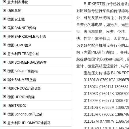
意大利杰弗伦
BURKERT压力传感器通常
德国马勒
对区域信号进行采集的传感器称
外、可见及紫外光辐 射）转变
德国安士能
量变化的非电量，如光强、光照
美国BANNER邦纳
径、表面粗糙度、应变、位移、
美国BARKSDALE巴士德
快、性能可靠等特点，因此在工
德国GEMU盖米
为更好的配合机械设备行业的工作，
阀（内置PID调节功能）、各种
意大利ELTRA意尔创
您提供德国*的Burkert电磁阀，
德国SCHMERSAL施迈赛
量计，微量高精度流量计，电导
德国STAUFF西德福
宝德压力传感器 BURKER
瑞士BAUMER堡盟
011301W 076910V 139667H 
011307U 076911J 139668J 1
法国CROUZET高诺斯
011308D 076912K 139670Q 
德国HERION海隆
011309E 076977U 139671D 
德国TR帝尔
011310S 076993M 139672E 
德国Schonbuch讯巴赫
011313R 077003Z 139674G 
011317M 077007V 139675H 
意大利DUPLOMATIC迪普马
011318W 077010T 139676A 