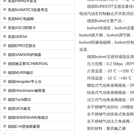
美国PARKER派克
德国BURKERT宝德流量传感
美国NUMATICS纽曼蒂克
电动汽油泵控制触点开关取消后
美国MAC电磁阀
德国Burket主要产品：
美国ASCO阿斯卡
burkert传感器，burkert流量
burkert膜片阀，burkert调节阀
美国VERSA
burkert防爆电磁阀，burkert控
德国EPRO艾默生
送器。
德国SAMSON萨姆森
德国burkert宝德传感器应用
德国施迈赛SCHMERSAL
压力范围：0-2.5Mpa（即PN
介质温度：-20 ℃ ~+200 ℃(
德国MURR穆尔
环境温度：-10 ℃ ~+60 ℃
德国Hengstler亨士乐
螺纹式气动角座阀规格：DN10
德国Hirschmann赫斯曼
快装式气动角座阀规格：DN15
德国Turck图尔
法兰式气动角座阀规格：DN15
全不锈钢气动丝扣（内螺纹）角
德国SICK施克
全不锈钢气动快装式角座阀：D
德国HEIDENHAIN海德汉
全不锈钢气动法兰角座阀：DN
德国E+H恩德斯豪斯
密封材料：聚四氟乙烯