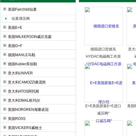
美国Fairchild仙童
仙童调压阀
上海申思特自动化设备有限公司
美国E+E
美国WILKERSON威尔克森
美国G+F
德国进口贺德克
意大
德国MAHLE马勒
HYDAC电磁阀工作原
理介绍
德国Kubler库伯勒
意大利UNIVER
意大利CAMOZZI康茂胜
意大利ATOS阿托斯
意大利OMAL欧玛尔
E+E美国原装E+E进口
美国
英国NORGREN海隆诺冠
减压阀*
美国ROSS
美国VICKERS威格士