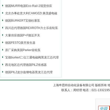
德国MURR电源Eco-Rail-2现货供应
北京办事处意大利CAMOZZI 康茂盛电磁
阀
德国BURKERT宝德柱塞泵
四川总代理德国REXROTH力士乐齿轮泵
大量供应德国P+F接近开关
德国FESTO真空发生器
原厂采购美国Parker齿轮泵
宝德burkert二位三通电磁阀黑龙江总代理
西北地区总代理德国PILZ传感器
德国PILZ皮尔兹继电器黑龙江总代理
上海申思特自动化设备有限公司 版权所有 地
联系人：周经理 电话：021-13321956