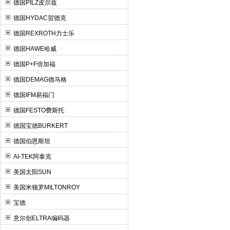
德国PILZ皮尔兹
德国HYDAC贺德克
德国REXROTH力士乐
德国HAWE哈威
德国P+F倍加福
德国DEMAG德马格
德国IFM易福门
德国FESTO费斯托
德国宝德BURKERT
德国伯恩斯坦
AI-TEK阿泰克
美国太阳SUN
美国米顿罗MILTONROY
宝德
意尔创ELTRA编码器