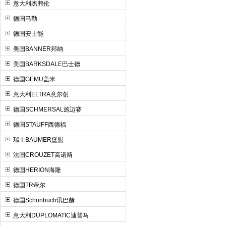
意大利杰弗伦
德国马勒
德国安士能
美国BANNER邦纳
美国BARKSDALE巴士德
德国GEMU盖米
意大利ELTRA意尔创
德国SCHMERSAL施迈赛
德国STAUFF西德福
瑞士BAUMER堡盟
法国CROUZET高诺斯
德国HERION海隆
德国TR帝尔
德国Schonbuch讯巴赫
意大利DUPLOMATIC迪普马