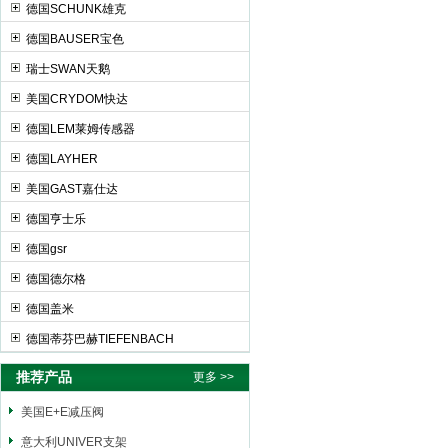
德国SCHUNK雄克
德国BAUSER宝色
瑞士SWAN天鹅
美国CRYDOM快达
德国LEM莱姆传感器
德国LAYHER
美国GAST嘉仕达
德国亨士乐
德国gsr
德国德尔格
德国盖米
德国蒂芬巴赫TIEFENBACH
推荐产品
更多 >>
美国E+E减压阀
意大利UNIVER支架