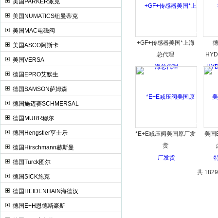
美国PARKER派克
美国NUMATICS纽曼蒂克
美国MAC电磁阀
+GF+传感器美国*上海
美国ASCO阿斯卡
总代理
HY
美国VERSA
德国EPRO艾默生
德国SAMSON萨姆森
德国施迈赛SCHMERSAL
德国MURR穆尔
德国Hengstler亨士乐
*E+E减压阀美国原厂发
美国
货
德国Hirschmann赫斯曼
德国Turck图尔
共 182
德国SICK施克
德国HEIDENHAIN海德汉
德国E+H恩德斯豪斯