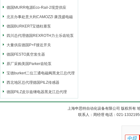
德国MURR电源Eco-Rail-2现货供应
北京办事处意大利CAMOZZI 康茂盛电磁
阀
德国BURKERT宝德柱塞泵
四川总代理德国REXROTH力士乐齿轮泵
大量供应德国P+F接近开关
德国FESTO真空发生器
原厂采购美国Parker齿轮泵
宝德burkert二位三通电磁阀黑龙江总代理
西北地区总代理德国PILZ传感器
德国PILZ皮尔兹继电器黑龙江总代理
上海申思特自动化设备有限公司 版权所有 地
联系人：周经理 电话：021-13321956