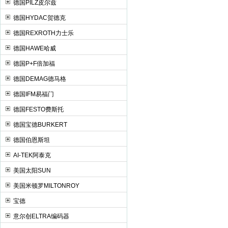
德国PILZ皮尔兹
德国HYDAC贺德克
德国REXROTH力士乐
德国HAWE哈威
德国P+F倍加福
德国DEMAG德马格
德国IFM易福门
德国FESTO费斯托
德国宝德BURKERT
德国伯恩斯坦
AI-TEK阿泰克
美国太阳SUN
美国米顿罗MILTONROY
宝德
意尔创ELTRA编码器