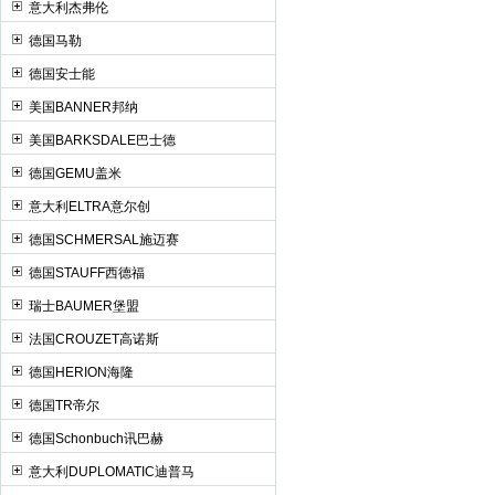
意大利杰弗伦
德国马勒
德国安士能
美国BANNER邦纳
美国BARKSDALE巴士德
德国GEMU盖米
意大利ELTRA意尔创
德国SCHMERSAL施迈赛
德国STAUFF西德福
瑞士BAUMER堡盟
法国CROUZET高诺斯
德国HERION海隆
德国TR帝尔
德国Schonbuch讯巴赫
意大利DUPLOMATIC迪普马