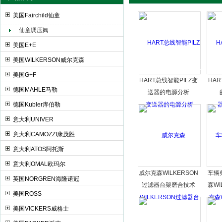
美国Fairchild仙童
仙童调压阀
上海申思特自动化设备有限公司
美国E+E
美国WILKERSON威尔克森
美国G+F
HART总线智能PILZ变
HAR
德国MAHLE马勒
送器的电源分析
德国Kubler库伯勒
意大利UNIVER
意大利CAMOZZI康茂胜
意大利ATOS阿托斯
意大利OMAL欧玛尔
威尔克森WILKERSON
车辆
英国NORGREN海隆诺冠
过滤器台架磨合技术
森WI
美国ROSS
美国VICKERS威格士