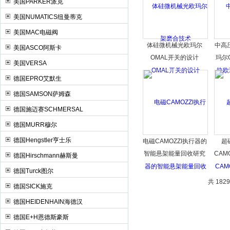
美国PARKER派克
美国NUMATICS纽曼蒂克
美国MAC电磁阀
体硅微机械光欧玛尔
中高
美国ASCO阿斯卡
OMAL开关的设计
玛尔
美国VERSA
德国EPRO艾默生
德国SAMSON萨姆森
德国施迈赛SCHMERSAL
德国MURR穆尔
德国Hengstler亨士乐
电磁CAMOZZI执行器的
超
智能悬架能量回收研究
CAM
德国Hirschmann赫斯曼
德国Turck图尔
共 182
德国SICK施克
德国HEIDENHAIN海德汉
德国E+H恩德斯豪斯