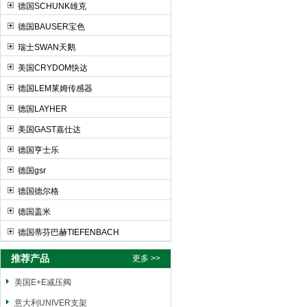
德国SCHUNK雄克
德国BAUSER宝色
瑞士SWAN天鹅
美国CRYDOM快达
德国LEM莱姆传感器
德国LAYHER
美国GAST嘉仕达
德国亨士乐
德国gsr
德国德尔格
德国盖米
德国蒂芬巴赫TIEFENBACH
推荐产品
更多 >>
美国E+E减压阀
意大利UNIVER支架