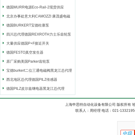
德国MURR电源Eco-Rail-2现货供应
北京办事处意大利CAMOZZI 康茂盛电磁
阀
德国BURKERT宝德柱塞泵
四川总代理德国REXROTH力士乐齿轮泵
大量供应德国P+F接近开关
德国FESTO真空发生器
原厂采购美国Parker齿轮泵
宝德burkert二位三通电磁阀黑龙江总代理
西北地区总代理德国PILZ传感器
德国PILZ皮尔兹继电器黑龙江总代理
上海申思特自动化设备有限公司 版权所有 地
联系人：周经理 电话：021-13321956