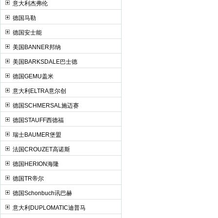
意大利杰弗伦
德国马勒
德国安士能
美国BANNER邦纳
美国BARKSDALE巴士德
德国GEMU盖米
意大利ELTRA意尔创
德国SCHMERSAL施迈赛
德国STAUFF西德福
瑞士BAUMER堡盟
法国CROUZET高诺斯
德国HERION海隆
德国TR帝尔
德国Schonbuch讯巴赫
意大利DUPLOMATIC迪普马