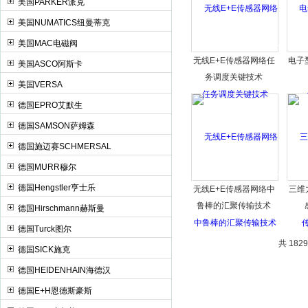
美国PARKER派克
美国NUMATICS纽曼蒂克
美国MAC电磁阀
无线E+E传感器网络任
电子
美国ASCO阿斯卡
务调度关键技术
美国VERSA
德国EPRO艾默生
德国SAMSON萨姆森
德国施迈赛SCHMERSAL
德国MURR穆尔
德国Hengstler亨士乐
无线E+E传感器网络中
三维
鲁棒的汇聚传输技术
德国Hirschmann赫斯曼
德国Turck图尔
共 182
德国SICK施克
德国HEIDENHAIN海德汉
德国E+H恩德斯豪斯