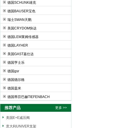
德国SCHUNK雄克
德国BAUSER宝色
瑞士SWAN天鹅
美国CRYDOM快达
德国LEM莱姆传感器
德国LAYHER
美国GAST嘉仕达
德国亨士乐
德国gsr
德国德尔格
德国盖米
德国蒂芬巴赫TIEFENBACH
推荐产品
更多 >>
美国E+E减压阀
意大利UNIVER支架