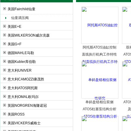
美国Fairchild仙童
仙童调压阀
上海申思特自动化设备有限公司
美国E+E
美国WILKERSON威尔克森
美国G+F
阿托斯ATOS油缸控制
双
德国MAHLE马勒
直线执行机构工作特性
AT
研究
德国Kubler库伯勒
意大利UNIVER
意大利CAMOZZI康茂胜
意大利ATOS阿托斯
意大利OMAL欧玛尔
单斜盘错相位双侧
AT
英国NORGREN海隆诺冠
ATOS柱塞泵结构分析
美国ROSS
美国VICKERS威格士