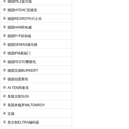
德国PILZ皮尔兹
德国HYDAC贺德克
德国REXROTH力士乐
德国HAWE哈威
德国P+F倍加福
德国DEMAG德马格
德国IFM易福门
德国FESTO费斯托
德国宝德BURKERT
德国伯恩斯坦
AI-TEK阿泰克
美国太阳SUN
美国米顿罗MILTONROY
宝德
意尔创ELTRA编码器